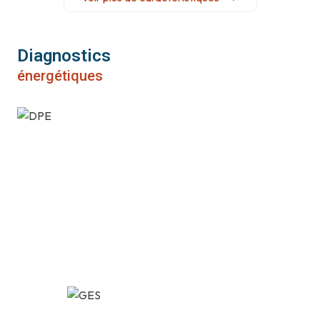
cuisine séparée (équipée)
Chauffage individuel : convecteur (electrique)
Diagnostics
énergétiques
1 garage(s)
1 parking(s)
exposition Est-Ouest
2 niveau(x)
4ème étage
4 étage(s)