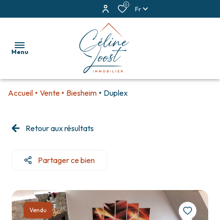
0
Fr
Menu
Accueil
Vente
Biesheim
Duplex
accueil
ventes
Retour aux résultats
locations
Partager ce bien
estimation
alerte
e-
Vendu
mail