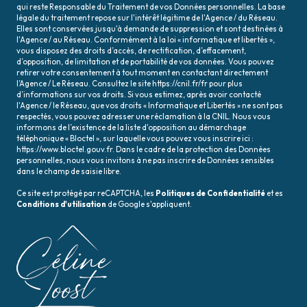
qui reste Responsable du Traitement de vos Données personnelles. La base
légale du traitement repose sur l'intérêt légitime de l'Agence / du Réseau.
Elles sont conservées jusqu'à demande de suppression et sont destinées à
l'Agence / au Réseau. Conformément à la loi « informatique et libertés »,
vous disposez des droits d’accès, de rectification, d’effacement,
d’opposition, de limitation et de portabilité de vos données. Vous pouvez
retirer votre consentement à tout moment en contactant directement
l’Agence / Le Réseau. Consultez le site
https://cnil.fr/fr
pour plus
d’informations sur vos droits. Si vous estimez, après avoir contacté
l'Agence / le Réseau, que vos droits « Informatique et Libertés » ne sont pas
respectés, vous pouvez adresser une réclamation à la CNIL. Nous vous
informons de l’existence de la liste d'opposition au démarchage
téléphonique « Bloctel », sur laquelle vous pouvez vous inscrire ici :
https://www.bloctel.gouv.fr
. Dans le cadre de la protection des Données
personnelles, nous vous invitons à ne pas inscrire de Données sensibles
dans le champ de saisie libre.
Ce site est protégé par reCAPTCHA, les
Politiques de Confidentialité
et es
Conditions d'utilisation
de Google s'appliquent.