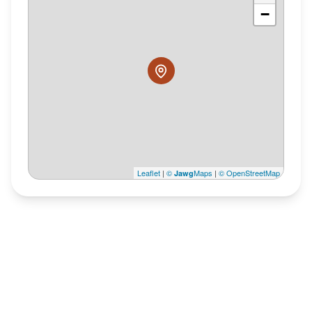
−
Leaflet
|
©
Maps
|
© OpenStreetMap
Jawg