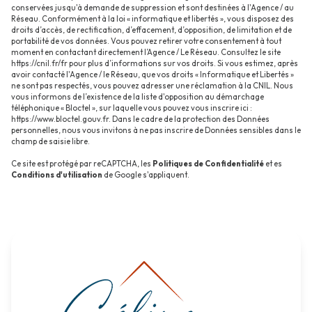
conservées jusqu'à demande de suppression et sont destinées à l'Agence / au
Réseau. Conformément à la loi « informatique et libertés », vous disposez des
droits d’accès, de rectification, d’effacement, d’opposition, de limitation et de
portabilité de vos données. Vous pouvez retirer votre consentement à tout
moment en contactant directement l’Agence / Le Réseau. Consultez le site
https://cnil.fr/fr
pour plus d’informations sur vos droits. Si vous estimez, après
avoir contacté l'Agence / le Réseau, que vos droits « Informatique et Libertés »
ne sont pas respectés, vous pouvez adresser une réclamation à la CNIL. Nous
vous informons de l’existence de la liste d'opposition au démarchage
téléphonique « Bloctel », sur laquelle vous pouvez vous inscrire ici :
https://www.bloctel.gouv.fr
. Dans le cadre de la protection des Données
personnelles, nous vous invitons à ne pas inscrire de Données sensibles dans le
champ de saisie libre.
Ce site est protégé par reCAPTCHA, les
Politiques de Confidentialité
et es
Conditions d'utilisation
de Google s'appliquent.