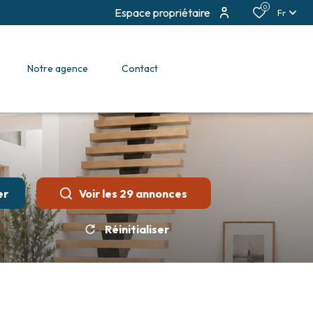
0
Espace propriétaire
Fr
notre agence
contact
er
Voir les
29
annonces
Réinitialiser