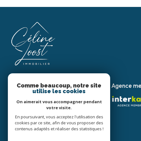
Agence m
Comme beaucoup, notre site
Céline Joost Immobilier
utilise les cookies
03 88 92 13 80
On aimerait vous accompagner pendant
contact@cj-immobilier.fr
votre visite.
1 , Rue Clémenceau -
En poursuivant, vous acceptez l'utilisation des
67390 Marckolsheim
cookies par ce site, afin de vous proposer des
contenus adaptés et réaliser des statistiques !