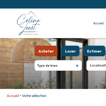
accueil
Acheter
Louer
Estimer
De l'ancien
à l'année
Type de bien
De l'immo pro
Accueil
Votre sélection