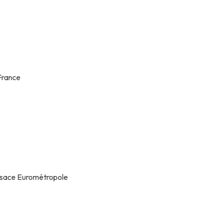
 France
 Alsace Eurométropole