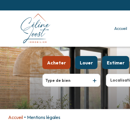
accueil
Acheter
Louer
Estimer
De l'ancien
à l'année
Type de bien
De l'immo pro
Accueil
Mentions légales