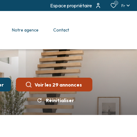
0
Espace propriétaire
Fr
notre agence
contact
er
Voir les
29
annonces
Réinitialiser