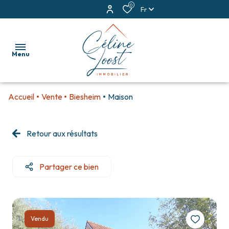
0
Fr
Menu
Accueil
Vente
Biesheim
Maison
accueil
ventes
Retour aux résultats
locations
Partager ce bien
estimation
alerte
e-
Vendu
mail