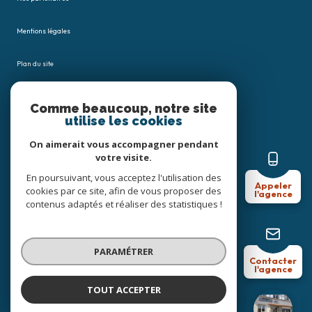
Mentions légales
Plan du site
Admin
Comme beaucoup, notre site
utilise les cookies
Nos honoraires
On aimerait vous accompagner pendant
votre visite.
Politique RGPD
En poursuivant, vous acceptez l'utilisation des
Appeler
cookies par ce site, afin de vous proposer des
l'agence
Cookies
contenus adaptés et réaliser des statistiques !
© 2026 | Tous droits réservés
PARAMÉTRER
Contacter
l'agence
Réalisé par
TOUT ACCEPTER
Céline Joost Immobilier