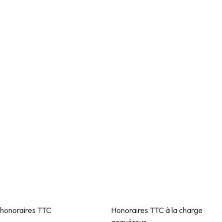
 honoraires TTC
Honoraires TTC à la charge
acquéreur