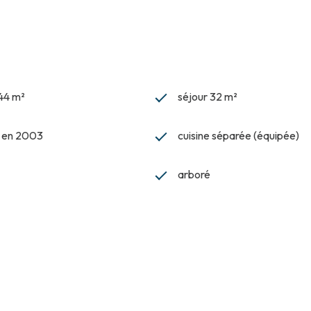
544 m²
séjour 32 m²
t en 2003
cuisine séparée (équipée)
arboré