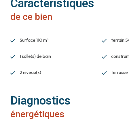
Caractéristiques
de ce bien
Surface 110 m²
terrain 
1 salle(s) de bain
construi
2 niveau(x)
terrasse
Diagnostics
énergétiques