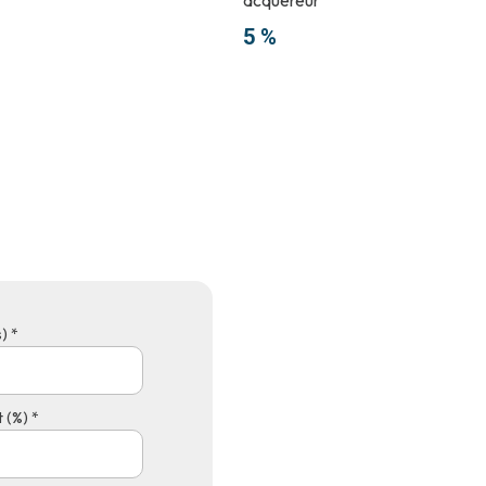
5 %
) *
 (%) *