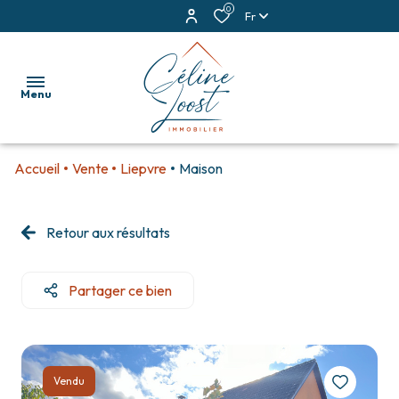
0
Fr
Menu
Accueil
Vente
Liepvre
Maison
accueil
ventes
Retour aux résultats
locations
Partager ce bien
estimation
alerte
e-
Vendu
mail