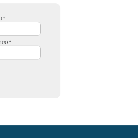
) *
 (%) *