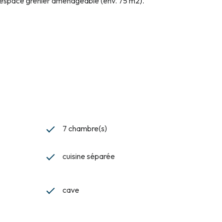
d espace grenier aménageable (env. 75 m2).
7 chambre(s)
cuisine séparée
cave