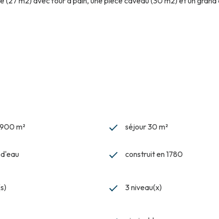
té (27 m2) avec four à pain, une pièce caveau (30 m2) et un gran
3 900 m²
séjour 30 m²
) d'eau
construit en 1780
s)
3 niveau(x)