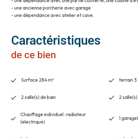
- une dépendance avec une partie couverte, une cuisine d'é
- une ancienne porcherie avec garage
- une dépendance avec atelier et cave.
Caractéristiques
de ce bien
Surface 284 m²
terrain 
2 salle(s) de bain
2 salle(s
Chauffage individuel : radiateur
1 garage(
(electrique)