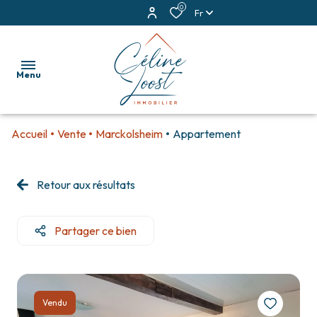
0
Fr
Menu
Accueil
Vente
Marckolsheim
Appartement
accueil
ventes
Retour aux résultats
locations
Partager ce bien
estimation
alerte
e-
Vendu
mail