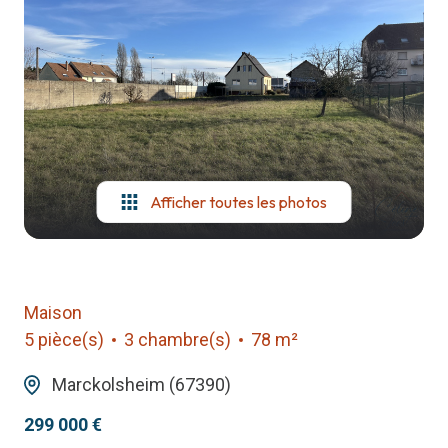
notre
agence
contact
Afficher toutes les photos
Maison
5 pièce(s)
3 chambre(s)
78 m²
Marckolsheim (67390)
299 000 €