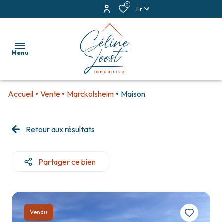
0
Fr
Menu
Accueil
Vente
Marckolsheim
Maison
accueil
ventes
Retour aux résultats
locations
Partager ce bien
estimation
alerte
e-
Vendu
mail