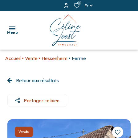
0
Fr
Menu
Accueil
Vente
Hessenheim
Ferme
accueil
ventes
Retour aux résultats
locations
Partager ce bien
estimation
alerte
e-
Vendu
mail