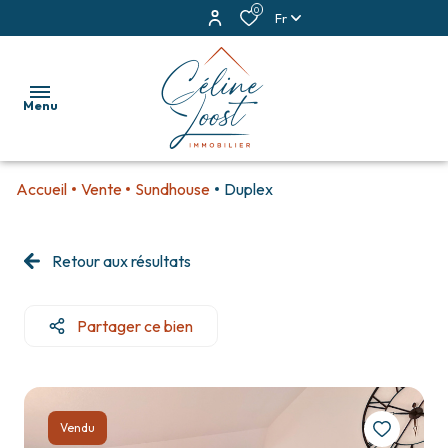
0
Fr
Menu
Accueil
Vente
Sundhouse
Duplex
accueil
ventes
Retour aux résultats
locations
Partager ce bien
estimation
alerte
e-
Vendu
mail