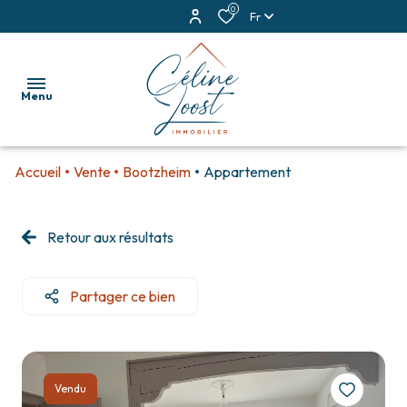
0
Fr
Menu
Accueil
Vente
Bootzheim
Appartement
accueil
ventes
Retour aux résultats
locations
Partager ce bien
estimation
alerte
e-
Vendu
mail