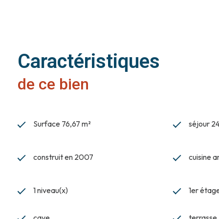
Toutes les consommations sont individualisées ! Charges mens
Opportunité rare sur le marché, à saisir !
Caractéristiques
de ce bien
Surface 76,67 m²
séjour 2
construit en 2007
cuisine 
1 niveau(x)
1er étag
cave
terrasse