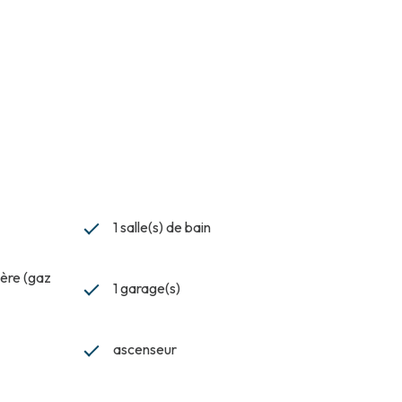
1 salle(s) de bain
ière (gaz
1 garage(s)
ascenseur