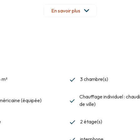
uelles de copropriété : 127€ / mois.
En savoir plus
4 m²
3 chambre(s)
Chauffage individuel : chaud
américaine (équipée)
de ville)
e
2 étage(s)
interphone