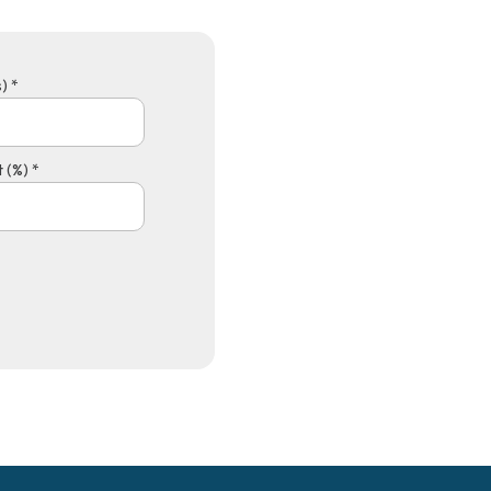
) *
 (%) *