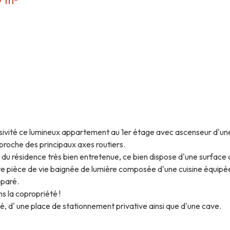
7 m²
usivité ce lumineux appartement au 1er étage avec ascenseur d'u
proche des principaux axes routiers.
 du résidence très bien entretenue, ce bien dispose d'une surface
 pièce de vie baignée de lumière composée d'une cuisine équipée 
éparé.
s la copropriété !
, d' une place de stationnement privative ainsi que d'une cave.
 par radiateurs (chaudière de 2019), double vitrage PVC et isolati