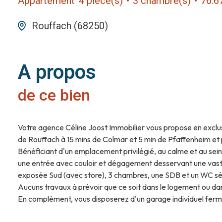
Appartement
4 pièce(s)
3 chambre(s)
76.6
Rouffach (68250)
A propos
de ce bien
Votre agence Céline Joost Immobilier vous propose en excl
de Rouffach à 15 mins de Colmar et 5 min de Pfaffenheim et 
Bénéficiant d'un emplacement privilégié, au calme et au sein
une entrée avec couloir et dégagement desservant une vaste
exposée Sud (avec store), 3 chambres, une SDB et un WC s
Aucuns travaux à prévoir que ce soit dans le logement ou dan
En complément, vous disposerez d'un garage individuel fermé
Concernant les aspects techniques : chauffage au gaz de ville