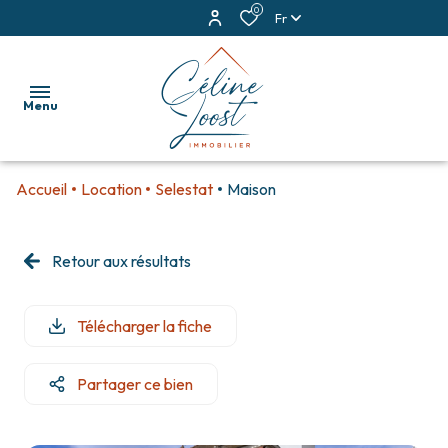
0
Fr
Menu
Accueil
Location
Selestat
Maison
accueil
ventes
Retour aux résultats
locations
Télécharger la fiche
estimation
alerte
Partager ce bien
e-
mail