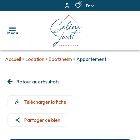
0
Fr
Menu
Accueil
Location
Bootzheim
Appartement
accueil
ventes
Retour aux résultats
locations
Télécharger la fiche
estimation
alerte
Partager ce bien
e-
mail