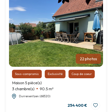
notre
agence
contact
22 photos
Sous-compromis
Exclusivité
Coup de coeur
Maison 5 pièce(s)
3 chambre(s)
90.5 m²
Durrenentzen (68320)
254 400 €