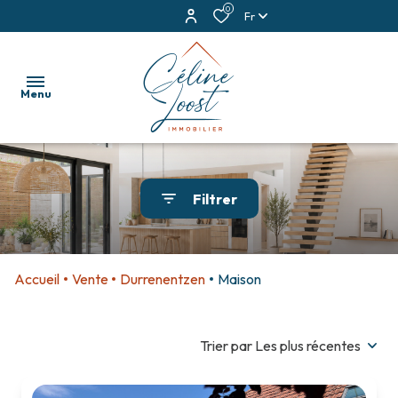
0
Fr
Menu
accueil
Filtrer
ventes
locations
Accueil
Vente
Durrenentzen
Maison
estimation
alerte
Trier par Les plus récentes
e-
mail