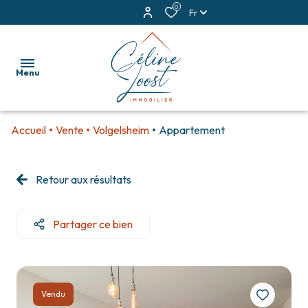
0
Fr
Menu
Accueil
Vente
Volgelsheim
Appartement
accueil
ventes
Retour aux résultats
locations
Partager ce bien
estimation
alerte
e-
Vendu
mail