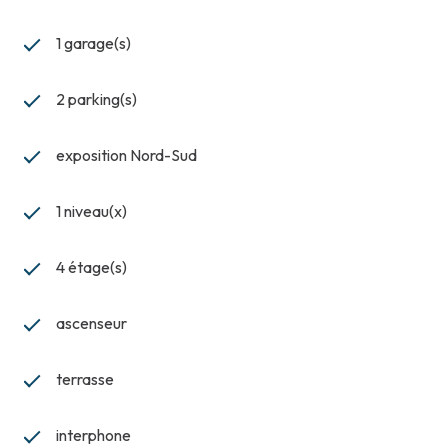
1 garage(s)
2 parking(s)
exposition Nord-Sud
1 niveau(x)
4 étage(s)
ascenseur
terrasse
interphone