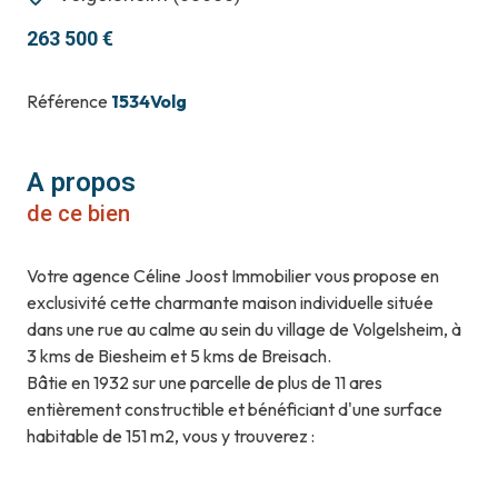
263 500 €
Référence
1534Volg
A propos
de ce bien
Votre agence Céline Joost Immobilier vous propose en
exclusivité cette charmante maison individuelle située
dans une rue au calme au sein du village de Volgelsheim, à
3 kms de Biesheim et 5 kms de Breisach.
Bâtie en 1932 sur une parcelle de plus de 11 ares
entièrement constructible et bénéficiant d'une surface
habitable de 151 m2, vous y trouverez :
Au RDC surélevé : un hall d'entrée avec couloir, un vaste
salon/séjour, une cuisine équipée séparée avec accès à