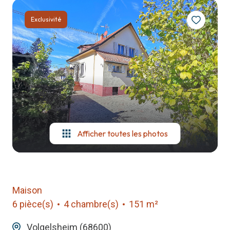
notre
Exclusivité
agence
contact
Afficher toutes les photos
Maison
6 pièce(s)
4 chambre(s)
151 m²
Volgelsheim (68600)