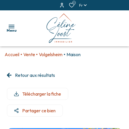
0
Fr
Menu
Accueil
Vente
Volgelsheim
Maison
accueil
ventes
Retour aux résultats
locations
Télécharger la fiche
estimation
alerte
Partager ce bien
e-
mail