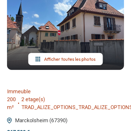
notre
agence
contact
Afficher toutes les photos
Immeuble
200
2 etage(s)
m²
TRAD_ALIZE_OPTIONS_TRAD_ALIZE_OPTIONS
Marckolsheim (67390)