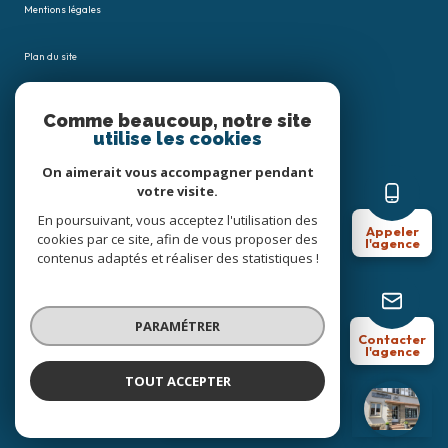
Mentions légales
Plan du site
Admin
Comme beaucoup, notre site
utilise les cookies
Nos honoraires
On aimerait vous accompagner pendant
votre visite.
Politique RGPD
En poursuivant, vous acceptez l'utilisation des
Appeler
cookies par ce site, afin de vous proposer des
l'agence
Cookies
contenus adaptés et réaliser des statistiques !
© 2026 | Tous droits réservés
PARAMÉTRER
Contacter
l'agence
Réalisé par
TOUT ACCEPTER
Céline Joost Immobilier
Agence