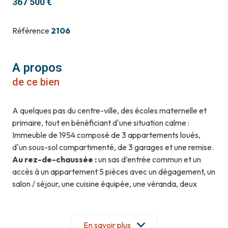
367 500 €
Référence
2106
A propos
de ce bien
A quelques pas du centre-ville, des écoles maternelle et
primaire, tout en bénéficiant d'une situation calme :
Immeuble de 1954 composé de 3 appartements loués,
d'un sous-sol compartimenté, de 3 garages et une remise.
Au rez-de-chaussée :
un sas d’entrée commun et un
accès à un appartement 5 pièces avec un dégagement, un
salon / séjour, une cuisine équipée, une véranda, deux
chambres et une salle de bains avec WC. Surface du
logement : 83 m2 - Loyer hors charges : 600 €
er
Au 1
:
un palier commun avec placard et balcon et un
En savoir plus