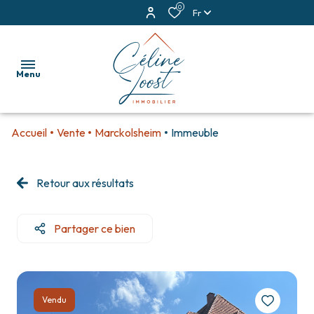
0
Fr
Menu
Accueil
Vente
Marckolsheim
Immeuble
accueil
ventes
Retour aux résultats
locations
Partager ce bien
estimation
alerte
e-
Vendu
mail