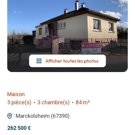
notre
agence
contact
Afficher toutes les photos
Maison
5 pièce(s)
3 chambre(s)
84 m²
Marckolsheim (67390)
262 500 €