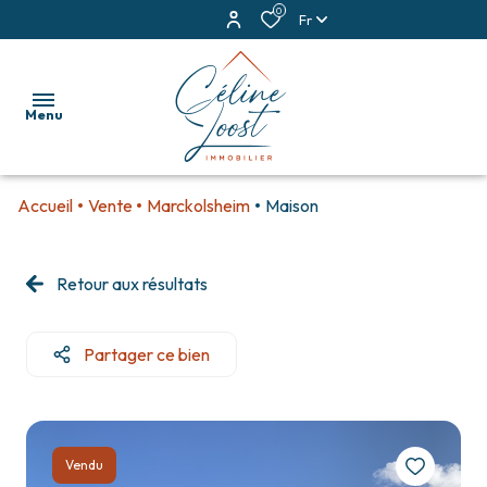
0
Fr
Menu
Accueil
Vente
Marckolsheim
Maison
accueil
ventes
Retour aux résultats
locations
Partager ce bien
estimation
alerte
e-
Vendu
mail