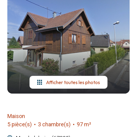
notre
agence
contact
Afficher toutes les photos
Maison
5 pièce(s)
3 chambre(s)
97 m²