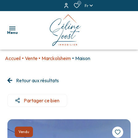
0
Fr
Menu
Accueil
Vente
Marckolsheim
Maison
accueil
ventes
Retour aux résultats
locations
Partager ce bien
estimation
alerte
e-
Vendu
mail