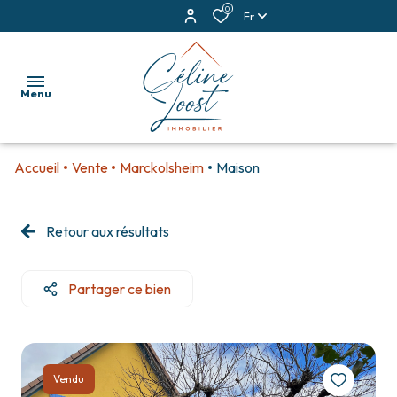
0
Fr
Menu
Accueil
Vente
Marckolsheim
Maison
accueil
ventes
Retour aux résultats
locations
Partager ce bien
estimation
alerte
e-
Vendu
mail