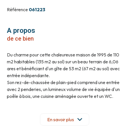
Référence
061223
A propos
de ce bien
Du charme pour cette chaleureuse maison de 1995 de 110
m2 habitables (135 m2 au sol) sur un beau terrain de 6,06
ares et bénéficiant d'un gîte de 53 m2 (67 m2 au sol) avec
entrée indépendante.
Son rez-de-chaussée de plain-pied comprend une entrée
avec 2 penderies, un lumineux volume de vie équipée d'un
poêle à bois, une cuisine aménagée ouverte et un WC.
Deux portes fenêtres vous donneront accès à la terrasse
couverte de 24 m2, qui vous permettra de vous prélasser
en contemplant le jardin joliment arboré !
En savoir plus
A l'étage, vous trouverez une mezzanine ensoleillée, deux