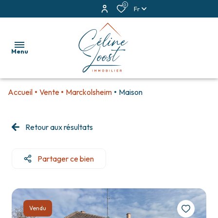
0
Fr
Menu
Accueil
Vente
Marckolsheim
Maison
accueil
ventes
Retour aux résultats
locations
Partager ce bien
estimation
alerte
e-
Vendu
mail