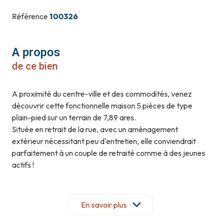
Référence
100326
A propos
de ce bien
A proximité du centre-ville et des commodités, venez
découvrir cette fonctionnelle maison 5 pièces de type
plain-pied sur un terrain de 7,89 ares.
Située en retrait de la rue, avec un aménagement
extérieur nécessitant peu d'entretien, elle conviendrait
parfaitement à un couple de retraité comme à des jeunes
actifs !
Construite en 1970 avec des matériaux de qualité et
entretenue avec soin, elle se compose comme suit :
Au RDC surélevé et équipé d'un monte-charge, vous
En savoir plus
trouverez un dégagement, une cuisine équipée