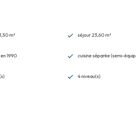
3,50 m²
séjour 23,60 m²
t en 1990
cuisine séparée (semi-équi
(s)
4 niveau(x)