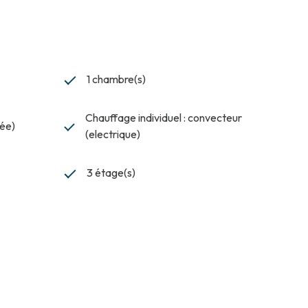
1 chambre(s)
Chauffage individuel : convecteur
pée)
(electrique)
3 étage(s)