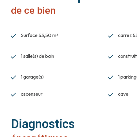
de ce bien
Surface 53,50 m²
carrez 5
1 salle(s) de bain
construi
1 garage(s)
1 parking
ascenseur
cave
Diagnostics