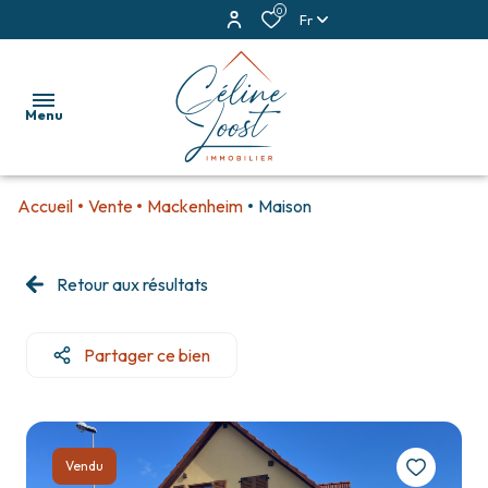
0
Fr
Menu
Accueil
Vente
Mackenheim
Maison
accueil
ventes
Retour aux résultats
locations
Partager ce bien
estimation
alerte
e-
Vendu
mail