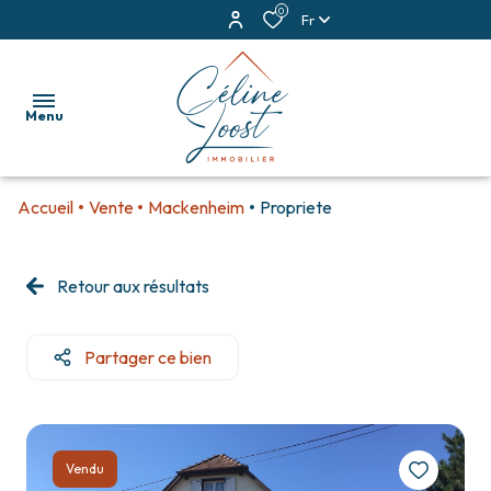
0
Fr
Menu
Accueil
Vente
Mackenheim
Propriete
accueil
ventes
Retour aux résultats
locations
Partager ce bien
estimation
alerte
e-
Vendu
mail