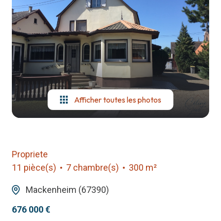
notre
agence
contact
Afficher toutes les photos
Propriete
11 pièce(s)
7 chambre(s)
300 m²
Mackenheim (67390)
676 000 €