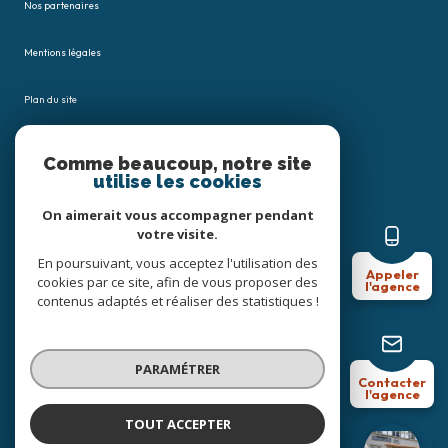
Nos partenaires
Mentions légales
Plan du site
Admin
Comme beaucoup, notre site
utilise les cookies
Nos honoraires
On aimerait vous accompagner pendant
votre visite.
Politique RGPD
En poursuivant, vous acceptez l'utilisation des
Appeler
cookies par ce site, afin de vous proposer des
l'agence
Cookies
contenus adaptés et réaliser des statistiques !
© 2026 | Tous droits réservés
PARAMÉTRER
Contacter
l'agence
Réalisé par
TOUT ACCEPTER
Céline Joost Immobilier