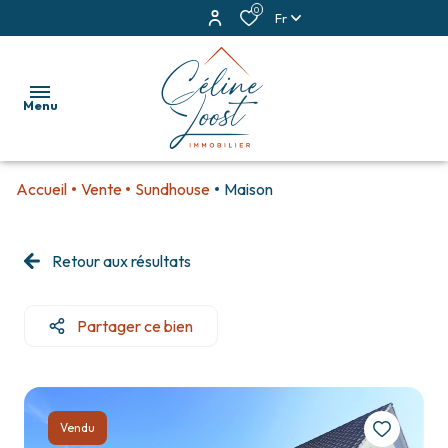
0
Fr
Menu
Accueil
Vente
Sundhouse
Maison
accueil
ventes
Retour aux résultats
locations
Partager ce bien
estimation
alerte
e-
Vendu
mail