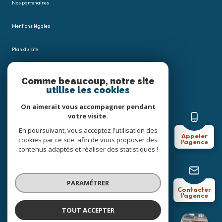
Nos partenaires
Mentions légales
Plan du site
Admin
Comme beaucoup, notre site
utilise les cookies
Nos honoraires
On aimerait vous accompagner pendant
votre visite.
Politique RGPD
En poursuivant, vous acceptez l'utilisation des
Appeler
cookies par ce site, afin de vous proposer des
l'agence
Cookies
contenus adaptés et réaliser des statistiques !
© 2026 | Tous droits réservés
PARAMÉTRER
Contacter
l'agence
Réalisé par
TOUT ACCEPTER
Céline Joost Immobilier