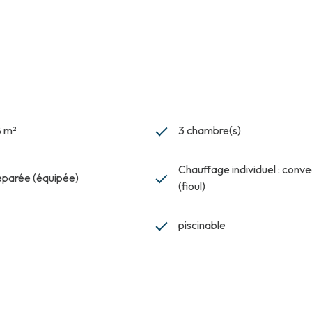
8 m²
3 chambre(s)
Chauffage individuel : conv
séparée (équipée)
(fioul)
piscinable