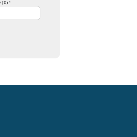
 (%) *