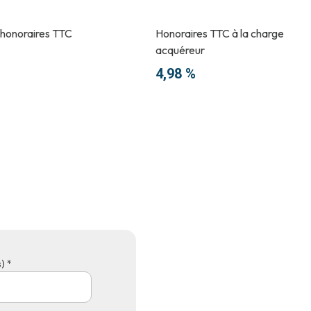
 honoraires TTC
Honoraires TTC à la charge
acquéreur
4,98 %
) *