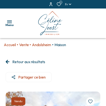
0
Fr
Menu
Accueil
Vente
Andolsheim
Maison
accueil
ventes
Retour aux résultats
locations
Partager ce bien
estimation
alerte
e-
Vendu
mail