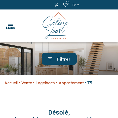
0
Fr
Menu
accueil
Filtrer
ventes
locations
Accueil
Vente
Logelbach
Appartement
T5
estimation
alerte
e-
Désolé,
mail