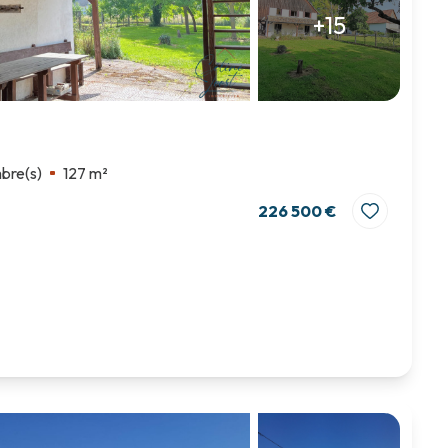
+15
bre(s)
127 m²
226 500 €