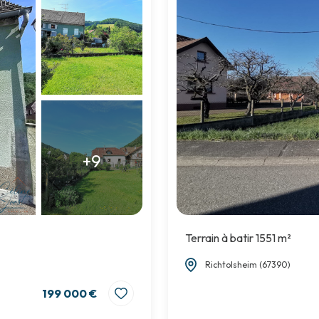
+9
Terrain à batir 1551 m²
Richtolsheim (67390)
199 000 €