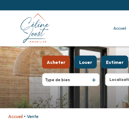
accueil
Acheter
Louer
Estimer
De l'ancien
à l'année
Type de bien
De l'immo pro
Accueil
Vente