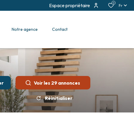
0
Espace propriétaire
Fr
notre agence
contact
er
Voir les
29
annonces
Réinitialiser