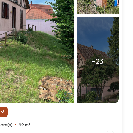
+23
ité
bre(s)
99 m²